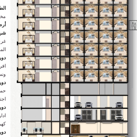
الط
مخا
أرض
شرف
غرف
الم
دور 
افر
ونس
دور
حما
اجت
دور
ادا
كهر
دور