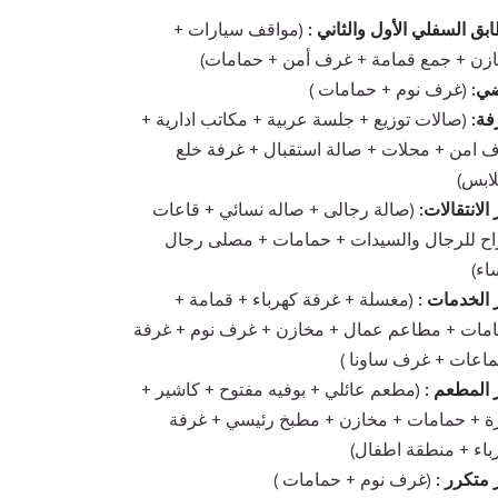
ابق السفلي الأول والثاني :
(مواقف سيارات +
زن + جمع قمامة + غرف أمن + حمامات)
ي:
(غرف نوم + حمامات )
ة:
(صالات توزيع + جلسة عربية + مكاتب ادارية +
 امن + محلات + صالة استقبال + غرفة خلع
لابس)
الانتقالات:
(صالة رجالى + صاله نسائي + قاعات
اح للرجال والسيدات + حمامات + مصلى رجال
اء)
 الخدمات :
(مغسلة + غرفة كهرباء + قمامة +
مات + مطاعم عمال + مخازن + غرف نوم + غرفة
ماعات + غرف ساونا )
 المطعم :
(مطعم عائلي + بوفيه مفتوح + كاشير +
رة + حمامات + مخازن + مطبخ رئيسي + غرفة
باء + منطقة اطفال)
 متكرر :
(غرف نوم + حمامات )