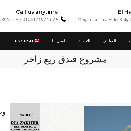
Call us anytime
+2 01061739743 / +2 01140808055
Mogamaa Nasr Eldin Bldg 
ع
الوظائف
الأحداث
اتصل بنا
ENGLISH
مشروع فندق ريع زاخر
وص