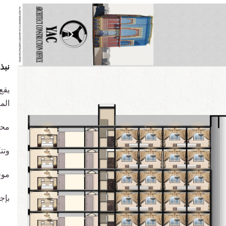
نبذ
يقع
الم
محل
وتت
موق
بإجما