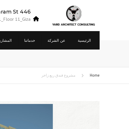
446 El Haram St
1_Floor 11_Giza
الرئيسية
عن الشركة
خدماتنا
المشاري
التصميمات الهندسية
نمذجة المباني معلوماتياً BIM
Home
مشروع فندق ريع زاخر
تراخيص البناء
الاشراف علي التنفيذ
دراسة الجدوي الاقتصادية
التطوير العقاري
التصميم والبناء