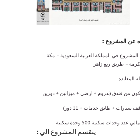
ه عن المشروع :
 المشروع في المملكة العربية السعودية – مكة
كرمة – طريق ريع زاهر
ه المعابده
كون من فندق (بدروم + ارضى + ميزانين + دورين
ف سيارات + طابق خدمات + 11 دور)
لي عدد وحدات سكنية 500 وحدة سكنية
ينقسم المشروع الي :